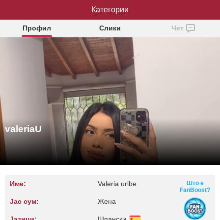
Категории
valeriaU
Профил
Слики
Чет
valeriaU
Име:
Valeria uribe
Што е
FanBoost?
Јас сум:
Жена
Јазици:
Шпански