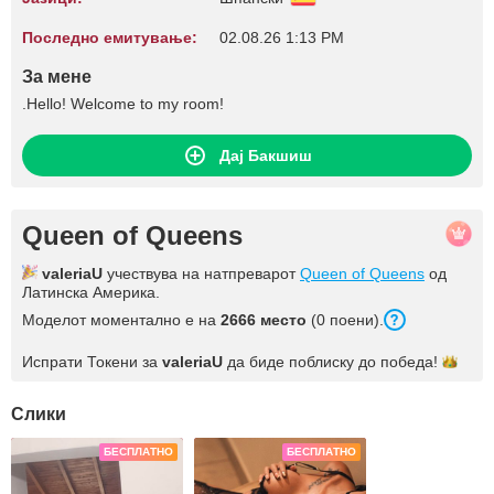
Последно емитување:
02.08.26 1:13 PM
За мене
.Hello! Welcome to my room!
Дај Бакшиш
Queen of Queens
valeriaU
учествува на натпреварот
Queen of Queens
од
Латинска Америка.
Моделот моментално е на
2666 место
(0 поени).
Испрати Токени за
valeriaU
да биде поблиску до
победа!
Слики
БЕСПЛАТНО
БЕСПЛАТНО