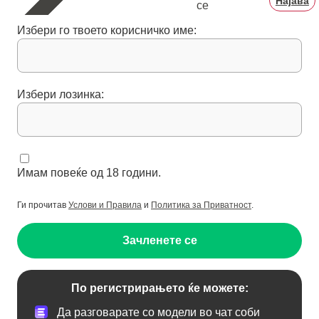
Најава
се
Избери го твоето корисничко име:
Избери лозинка:
Имам повеќе од 18 години.
Ги прочитав
Услови и Правила
и
Политика за Приватност
.
Зачленете се
По регистрирањето ќе можете:
Да разговарате со модели во чат соби