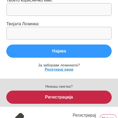
Твоето корисничко име:
Твојата Лозинка:
Најава
Ја заборави лозинката?
Ресетирај овде
Немаш сметка?
Регистрација
Регистрирај