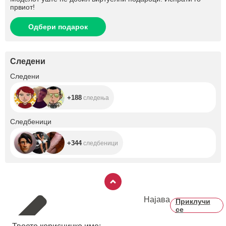
првиот!
Одбери подарок
Следени
+188
Следени
+188
следења
+344
Следбеници
+344
следбеници
Најава
Приклучи
се