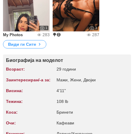
1
3
283
287
My Photos
🍭😍
Види ги Сите
Биографија на моделот
Возраст:
29 години
Заинтересиран/-а за:
Мажи, Жени, Двојки
Висина:
4'11"
Тежина:
108 lb
Коса:
Бринети
Очи:
Кафеави
Етникум:
Латино/Хиспанско