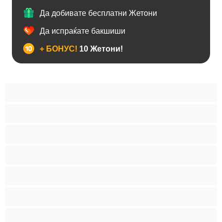
Да добивате бесплатни Жетони
Да испраќате бакшиши
+ БОНУС!
10 Жетони!
BBW
Азијски
Анален
Арапски
Баби
Бели Девојки
Бондиџ