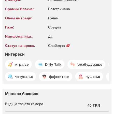
Срамни Влакна:
Потстрижена
Обем на гради:
Голем
Газе:
Средни
Нимфоманијак:
Да
Статус на врска:
Слободна
Интереси
играње
Dirty Talk
возбудување
четување
фејсситинг
пушење
Мени за бакшиш
Види ја твојата камера
40 TKN