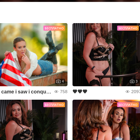
БЕСПЛАТНО
БЕСПЛАТНО
4
3
i came i saw i conquered
🖤🖤🖤
758
209
БЕСПЛАТНО
БЕСПЛАТНО