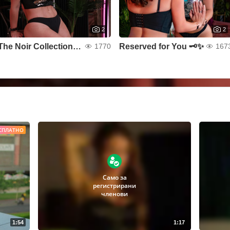
2
2
The Noir Collection 🎞️🖤
Reserved for You 🗝️✨
1770
167
СПЛАТНО
Само за
регистрирани
членови
1:54
1:17