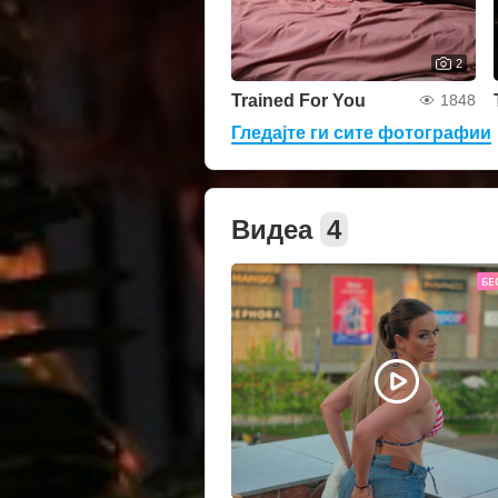
2
Trained For You
1848
Гледајте ги сите фотографии
Видеа
4
БЕ