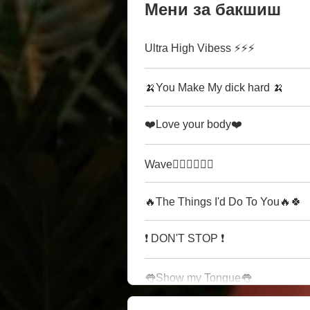
Мени за бакшиш
Ultra High Vibess ⚡⚡⚡
🍌You Make My dick hard 🍌
❤️Love your body❤️
Wave🏄🏼‍♀️🏄🏼‍♀️
🔥The Things I'd Do To You🔥🍀
❗️ DON'T STOP ❗️
👅Show my Tongue👅