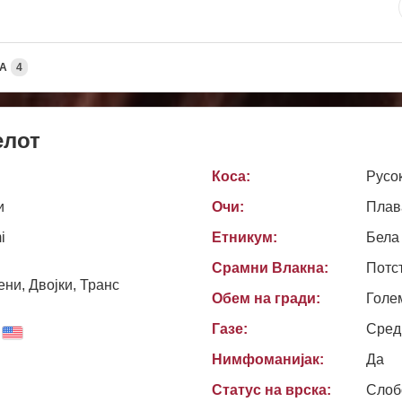
А
4
елот
Коса:
Русо
и
Очи:
Плав
i
Етникум:
Бела
Срамни Влакна:
Потс
ни, Двојки, Транс
Обем на гради:
Голе
Газе:
Сред
Нимфоманијак:
Да
Статус на врска:
Слоб