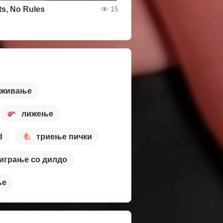
ts, No Rules
15
уживање
лижење
d
триење пички
играње со дилдо
ње