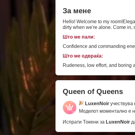
За мене
Hello! Welcome to my room!Elegant, 
dirty when we're alone. Come in, s
Што ме пали:
Confidence and commanding energy
Што ме одвраќа:
Rudeness, low effort, and boring a
Queen of Queens
LuxenNoir
учествува 
Моделот моментално е 
Испрати Токени за
LuxenNoir
да