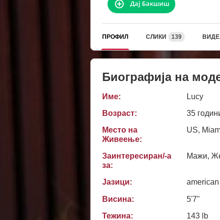
Дај Бакшиш
ПРОФИЛ
СЛИКИ
139
ВИДЕ
Биографија на мод
Име:
Lucy
Возраст:
35 годин
Место на
US, Miam
Живеење:
Заинтересиран/-а
Мажи, Же
за:
Јазици:
american
Висина:
5'7"
Тежина:
143 lb