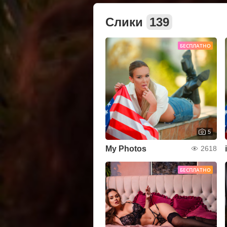
Слики
139
БЕСПЛАТНО
5
My Photos
2618
БЕСПЛАТНО