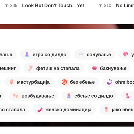
Look But Don't Touch... Yet
No Limi
285
210
ување
игра со дилдо
сонување
лешинг
фетиш на стапала
бакнување
мастурбација
без ебење
ohmibo
з
возбудување
ебење со дилдо
со стапала
женска доминација
јако ебе