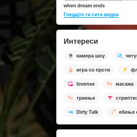
when dream ends
Гледајте ги сите видеа
Интереси
камера шоу
чет
игра со прсти
ф
lovense
масажа
триење
стрипти
Dirty Talk
ебење 