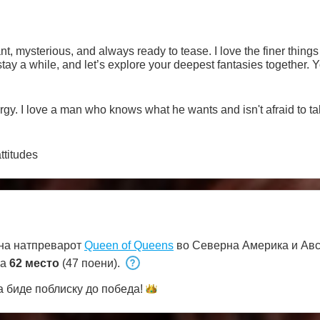
mysterious, and always ready to tease. I love the finer things in 
tay a while, and let’s explore your deepest fantasies together. Y
. I love a man who knows what he wants and isn't afraid to t
ttitudes
на натпреварот
Queen of Queens
во Северна Америка и Авс
на
62 место
(47 поени).
 биде поблиску до
победа!