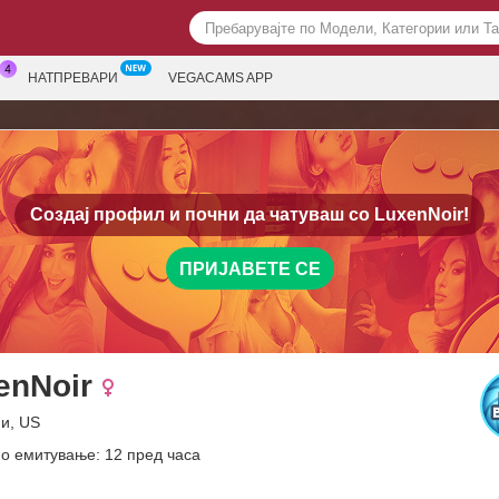
НАТПРЕВАРИ
VEGACAMS APP
Создај профил и почни да чатуваш со
LuxenNoir!
ПРИЈАВЕТЕ СЕ
enNoir
ни, US
о емитување: 12 пред часа