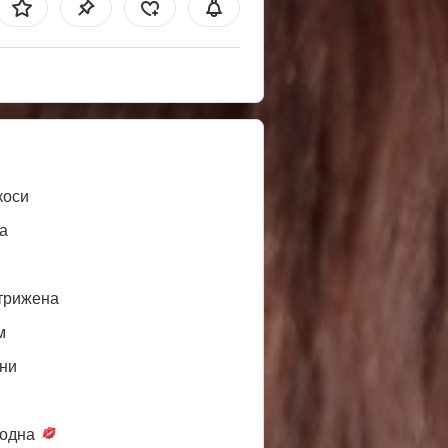
коси
а
трижена
м
ни
одна