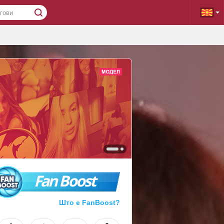
Fan Boost
Што е FanBoost?