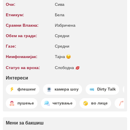
Очи:
Сива
Етникум:
Бела
Срамни Влакна:
Избричена
Обем на гради:
Средни
Газе:
Средни
Нимфоманијак:
Тајна
Статус на врска:
Слободна
Интереси
флешинг
камера шоу
Dirty Talk
пушење
четување
во лице
е
Мени за бакшиш