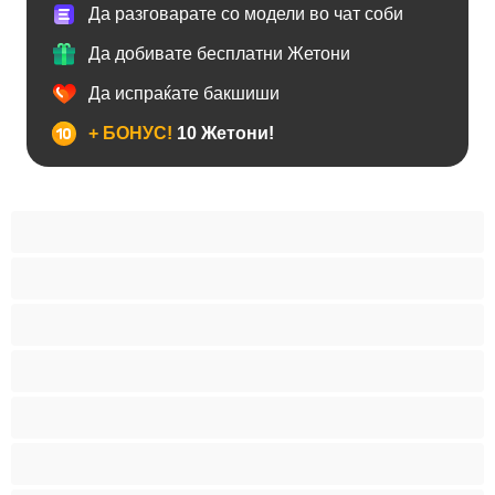
Да разговарате со модели во чат соби
Да добивате бесплатни Жетони
Да испраќате бакшиши
+ БОНУС!
10 Жетони!
BBW
Азијски
Анален
Арапски
Баби
Бели Девојки