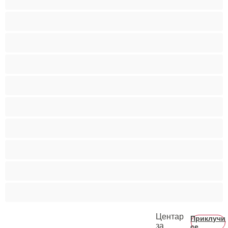
Ситни
Слатки
Средни цицки
Студентки
Тинејџерки+18
Фетиш
Фрлање Млаз
Црвенокоси
Црнкињи
Центар
Приклучи
за
се