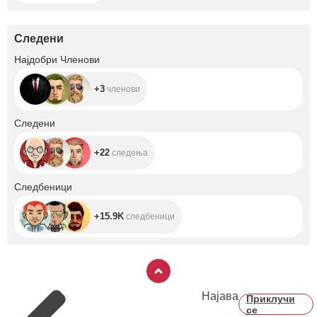
Следени
+3
Најдобри Членови
+3
членови
+22
Следени
+22
следења
+15.9K
Следбеници
+15.9K
следбеници
Најава
Приклучи
се