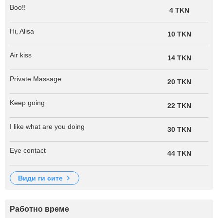
Boo!!
4 TKN
Hi, Alisa
10 TKN
Air kiss
14 TKN
Private Massage
20 TKN
Keep going
22 TKN
I like what are you doing
30 TKN
Eye contact
44 TKN
види ги сите
Работно време