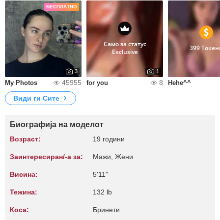
БЕСПЛАТНО
Само за статус
399 Токен
Exclusive
3
1
45955
8
My Photos
for you
Hehe^^
Види ги Сите
Биографија на моделот
Возраст:
19 години
Заинтересиран/-а за:
Мажи, Жени
Висина:
5'11"
Тежина:
132 lb
Коса:
Бринети