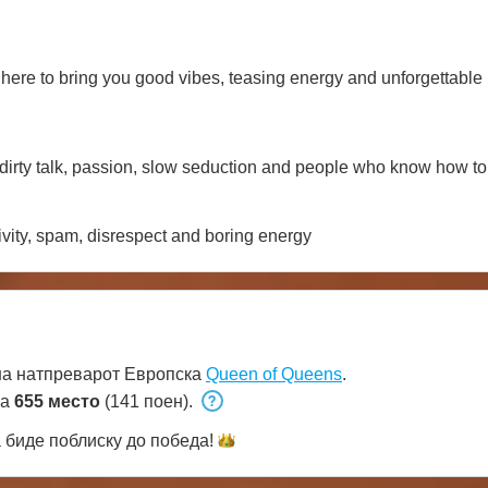
 here to bring you good vibes, teasing energy and unforgettabl
 dirty talk, passion, slow seduction and people who know how t
vity, spam, disrespect and boring energy
на натпреварот Европска
Queen of Queens
.
на
655 место
(141 поен).
 биде поблиску до
победа!