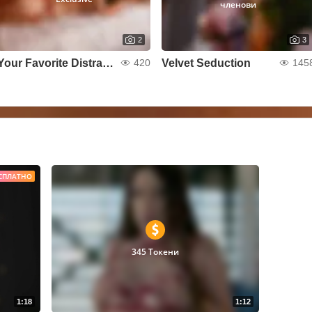
членови
2
3
Your Favorite Distraction 😈
Velvet Seduction
420
145
СПЛАТНО
345 Токени
1:18
1:12