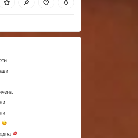
ети
ави
ичена
ни
ни
а
одна