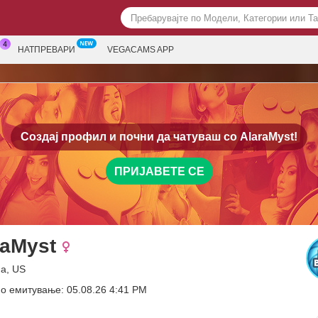
НАТПРЕВАРИ
VEGACAMS APP
Создај профил и почни да чатуваш со
AlaraMyst!
ПРИЈАВЕТЕ СЕ
raMyst
на, US
о емитување: 05.08.26 4:41 PM