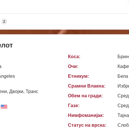
А
2
елот
Коса:
Брин
а
Очи:
Кафе
Angeles
Етникум:
Бела
Срамни Влакна:
Избр
ни, Двојки, Транс
Обем на гради:
Сред
Газе:
Сред
Нимфоманијак:
Тајн
Статус на врска:
Слоб