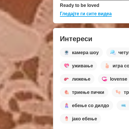
Ready to be loved
Гледајте ги сите видеа
Интереси
камера шоу
чет
уживање
игра с
лижење
lovense
триење пички
т
ебење со дилдо
јако ебење