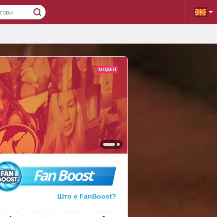
Fan Boost
Што е FanBoost?