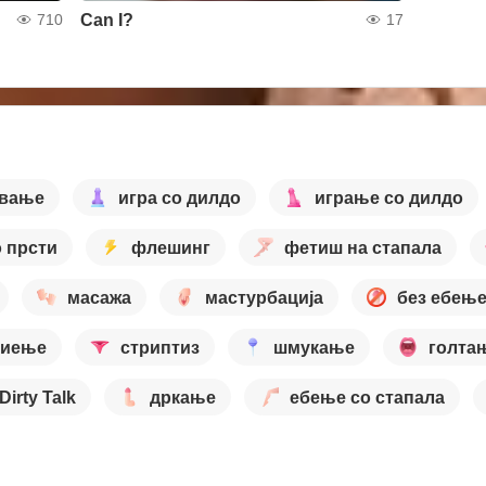
Can I?
710
17
ување
игра со дилдо
играње со дилдо
о прсти
флешинг
фетиш на стапала
масажа
мастурбација
без ебењ
риење
стриптиз
шмукање
голта
Dirty Talk
дркање
ебење со стапала