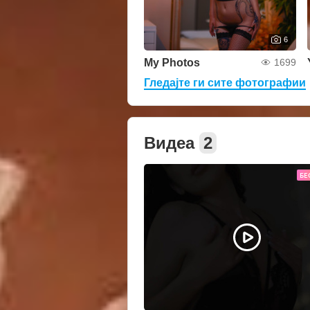
6
My Photos
1699
Гледајте ги сите фотографии
Видеа
2
БЕ