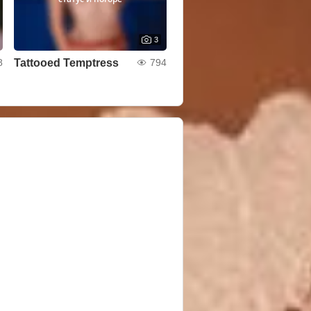
3
Tattooed Temptress
8
794