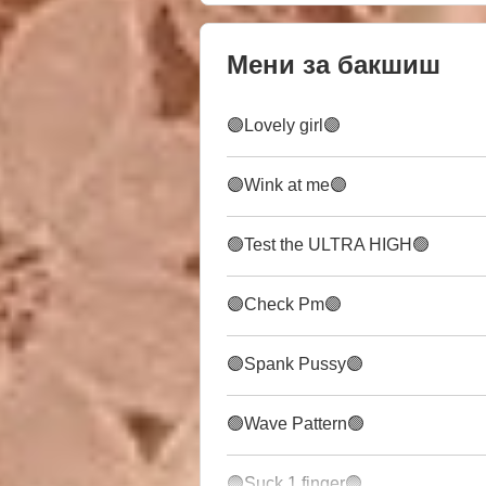
Мени за бакшиш
🟣Lovely girl🟣
🟣Wink at me🟣
🟢Test the ULTRA HIGH🟢
🟣Check Pm🟣
🟣Spank Pussy🟣
🟢Wave Pattern🟢
🟣Suck 1 finger🟣