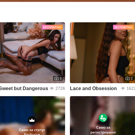
БЕСПЛАТНО
БЕСПЛАТНО
3
2
Sweet but Dangerous
Lace and Obsession
2726
162
Само за
Само за статус
регистрирани
Exclusive