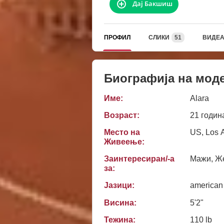
Дај Бакшиш
ПРОФИЛ
СЛИКИ
51
ВИДЕ
Биографија на мод
Име:
Alara
Возраст:
21 годин
Место на
US, Los 
Живеење:
Заинтересиран/-а
Мажи, Же
за:
Јазици:
american
Висина:
5'2"
Тежина:
110 lb