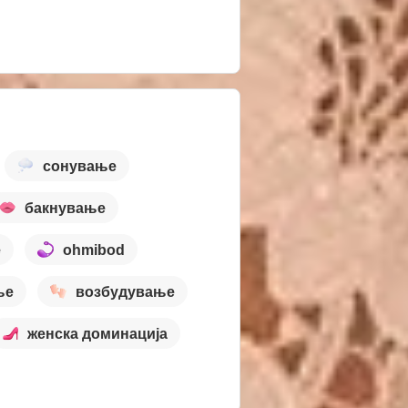
сонување
бакнување
е
ohmibod
ње
возбудување
женска доминација