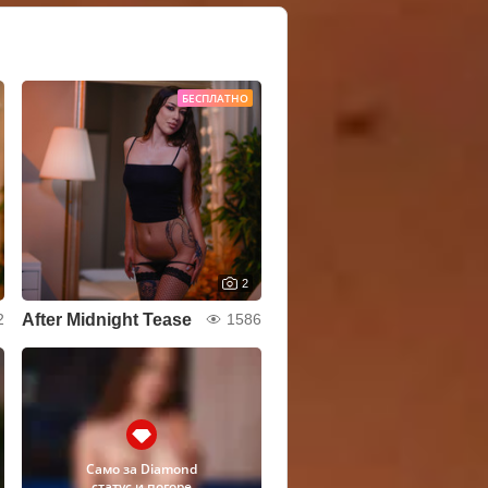
БЕСПЛАТНО
2
After Midnight Tease
2
1586
Само за Diamond
статус и погоре